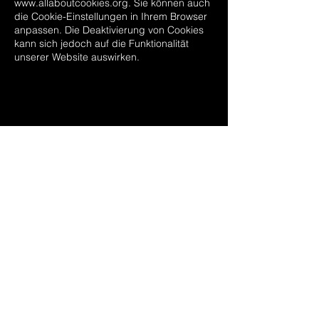
www.allaboutcookies.org
. Sie können auch
die Cookie-Einstellungen in Ihrem Browser
anpassen. Die Deaktivierung von Cookies
kann sich jedoch auf die Funktionalität
unserer Website auswirken.
kontakt@mpu-
institut.info
+49 351 3090 8215
Frauenstraße 9